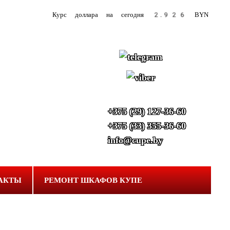
Курс доллара на сегодня
2.926
BYN
+375 (29) 127-36-60
+375 (33) 355-36-60
info@cupe.by
АКТЫ
РЕМОНТ ШКАФОВ КУПЕ