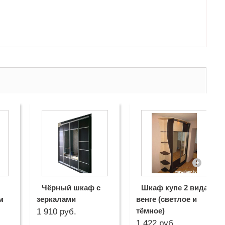
Чёрный шкаф с
Шкаф купе 2 вида
м
зеркалами
венге (светлое и
тёмное)
1 910 руб.
1 422 руб.